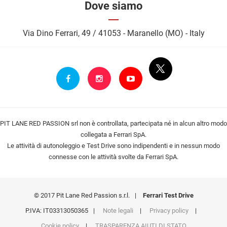
Dove siamo
Via Dino Ferrari, 49 / 41053 - Maranello (MO) - Italy
PIT LANE RED PASSION srl non è controllata, partecipata né in alcun altro modo
collegata a Ferrari SpA.
Le attività di autonoleggio e Test Drive sono indipendenti e in nessun modo
connesse con le attività svolte da Ferrari SpA.
© 2017 Pit Lane Red Passion s.r.l.
|
Ferrari Test Drive
P.IVA: IT03313050365
|
Note legali
|
Privacy policy
|
Cookie policy
|
TRASPARENZA AIUTI DI STATO